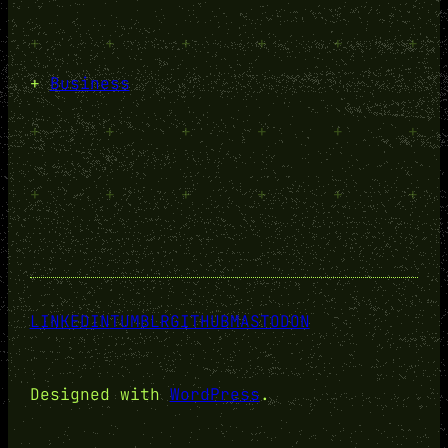
+
+
+
+
+
+
+
Business
+
+
+
+
+
+
+
+
+
+
+
+
LINKEDIN
TUMBLR
GITHUB
MASTODON
Designed with
WordPress
.