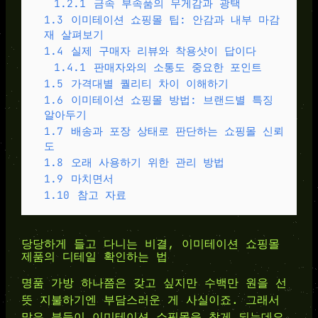
1.2.1
금속 부속품의 무게감과 광택
1.3
이미테이션 쇼핑몰 팁: 안감과 내부 마감
재 살펴보기
1.4
실제 구매자 리뷰와 착용샷이 답이다
1.4.1
판매자와의 소통도 중요한 포인트
1.5
가격대별 퀄리티 차이 이해하기
1.6
이미테이션 쇼핑몰 방법: 브랜드별 특징
알아두기
1.7
배송과 포장 상태로 판단하는 쇼핑몰 신뢰
도
1.8
오래 사용하기 위한 관리 방법
1.9
마치면서
1.10
참고 자료
당당하게 들고 다니는 비결, 이미테이션 쇼핑몰
제품의 디테일 확인하는 법
명품 가방 하나쯤은 갖고 싶지만 수백만 원을 선
뜻 지불하기엔 부담스러운 게 사실이죠. 그래서
많은 분들이 이미테이션 쇼핑몰을 찾게 되는데요.