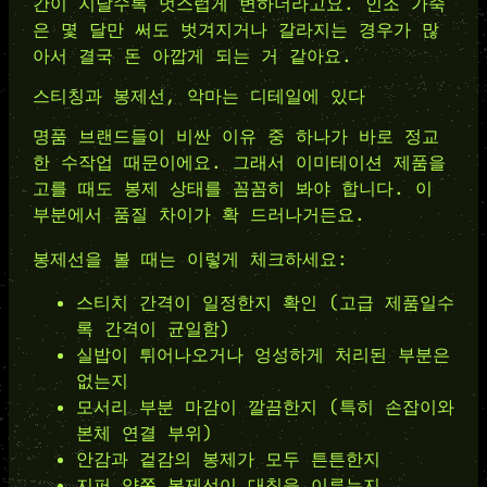
간이 지날수록 멋스럽게 변하더라고요. 인조 가죽
은 몇 달만 써도 벗겨지거나 갈라지는 경우가 많
아서 결국 돈 아깝게 되는 거 같아요.
스티칭과 봉제선, 악마는 디테일에 있다
명품 브랜드들이 비싼 이유 중 하나가 바로 정교
한 수작업 때문이에요. 그래서 이미테이션 제품을
고를 때도 봉제 상태를 꼼꼼히 봐야 합니다. 이
부분에서 품질 차이가 확 드러나거든요.
봉제선을 볼 때는 이렇게 체크하세요:
스티치 간격이 일정한지 확인 (고급 제품일수
록 간격이 균일함)
실밥이 튀어나오거나 엉성하게 처리된 부분은
없는지
모서리 부분 마감이 깔끔한지 (특히 손잡이와
본체 연결 부위)
안감과 겉감의 봉제가 모두 튼튼한지
지퍼 양쪽 봉제선이 대칭을 이루는지