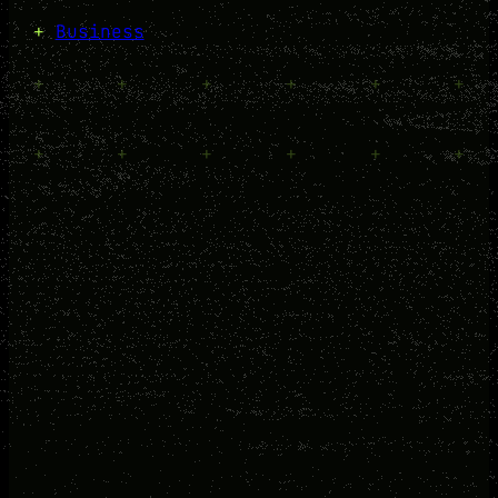
+
Business
+
+
+
+
+
+
+
+
+
+
+
+